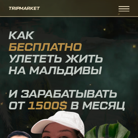
TRIPMARKET
КАК
БЕСПЛАТНО
УЛЕТЕТЬ ЖИТЬ
НА МАЛЬДИВЫ
И ЗАРАБАТЫВАТЬ
ОТ
1500$
В МЕСЯЦ